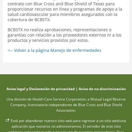
contrato con Blue Cross and Blue Shield of Texas para
proporcionar recursos en línea y programas de apoyo a la
salud cardiovascular para miembros asegurados con la
cobertura de BCBSTX.
BCBSTX no realiza aprobaciones, representaciones o
garantías con relación a los proveedores externos ni a los
productos y servicios provistos por estos.
<-- Volver a la página Manejo de enfermedades
Aviso legal y Declaración de privacidad
|
Aviso de no discriminación
Una división de Health Care Service Corporation, a Mutual Legal Reserve
Company, licenciataria independiente de Blue Cross and Blue Shield
Association.
Está por abandonar nuestro sitio web para ingresar a un sitio web/una
aplicación que nosotros no administramos. El servidor de este sitio
web/esta aplicación puede o no ser uno de nuestros proveedores. Para