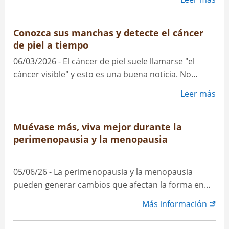
prepara para el próximo año académico, esta es
una gran oportunidad para asegurarse de que su
SM
cobertura médica HealthSelect
esté lista para
Conozca sus manchas y detecte el cáncer
apoyarle, especialmente si va a estudiar fuera de
de piel a tiempo
Texas.
06/03/2026 - El cáncer de piel suele llamarse "el
cáncer visible" y esto es una buena noticia. No
necesita equipamiento especial para detectarlo a
Leer más
tiempo. Con solo controlar su piel y saber qué
mirar, puede detectar cambios antes de que se
agraven. El cáncer de piel está entre los más
Muévase más, viva mejor durante la
comunes y es uno de los más curables si se detecta
perimenopausia y la menopausia
en forma temprana.
05/06/26 - La perimenopausia y la menopausia
pueden generar cambios que afectan la forma en
que se siente todos los días. El movimiento regular,
Más información
incluido el entrenamiento de fuerza, puede ayudar a
dar soporte a sus huesos, músculos y bienestar