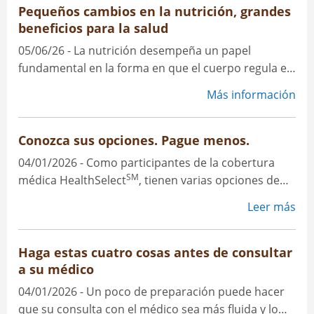
general al atravesar estas etapas. ¡Sus beneficios
Pequeños cambios en la nutrición, grandes
pueden ayudar!
beneficios para la salud
05/06/26 - La nutrición desempeña un papel
fundamental en la forma en que el cuerpo regula el
azúcar en sangre y la presión arterial. Introducir
Más información
pequeños cambios en sus hábitos nutricionales
puede tener un impacto real en su salud general.
Conozca sus opciones. Pague menos.
04/01/2026 - Como participantes de la cobertura
SM
médica HealthSelect
, tienen varias opciones de
atención médica. Conocer sus opciones y dónde
Leer más
acudir puede marcar una gran diferencia en lo que
pague.
Haga estas cuatro cosas antes de consultar
a su médico
04/01/2026 - Un poco de preparación puede hacer
que su consulta con el médico sea más fluida y lo