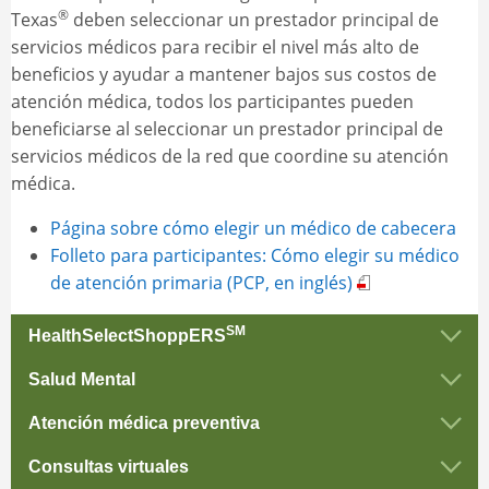
®
Texas
deben seleccionar un prestador principal de
servicios médicos para recibir el nivel más alto de
beneficios y ayudar a mantener bajos sus costos de
atención médica, todos los participantes pueden
beneficiarse al seleccionar un prestador principal de
servicios médicos de la red que coordine su atención
médica.
Página sobre cómo elegir un médico de cabecera
Folleto para participantes: Cómo elegir su médico
de atención primaria (PCP, en inglés)
SM
HealthSelectShoppERS
HealthSelectShoppERS es un programa que permite a
Salud Mental
los participantes de HealthSelect elegibles ahorrar
Todas las coberturas médicas de HealthSelect incluyen
dinero y recibir un incentivo en una cuenta de gastos
Atención médica preventiva
una variedad de servicios de atención médica para la
SM
flexibles (FSA, en inglés) TexFlex
al elegir determinados
Los chequeos y exámenes preventivos pueden ayudar a
salud mental, incluidos los servicios para pacientes
Consultas virtuales
servicios y procedimientos médicos.
detectar enfermedades y problemas médicos en forma