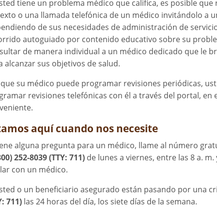
usted tiene un problema médico que califica, es posible que
texto o una llamada telefónica de un médico invitándolo a uni
endiendo de sus necesidades de administración de servicio
orrido autoguiado por contenido educativo sobre su probl
sultar de manera individual a un médico dedicado que le b
a alcanzar sus objetivos de salud.
que su médico puede programar revisiones periódicas, uste
gramar revisiones telefónicas con él a través del portal, e
veniente.
tamos aquí cuando nos necesite
tiene alguna pregunta para un médico, llame al número gratu
800) 252-8039 (TTY: 711)
de lunes a viernes, entre las 8 a. m. y
lar con un médico.
usted o un beneficiario asegurado están pasando por una cri
Y: 711)
las 24 horas del día, los siete días de la semana.