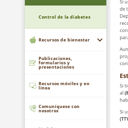
Si 
de 
Dep
Control de la diabetes
rec
con
par
Recursos de bienestar
Aun
pro
Publicaciones,
formularios y
con
presentaciones
Es
Recursos móviles y en
Si 
línea
al
(
hab
Comuníquese con
nosotros
Si 
(TT