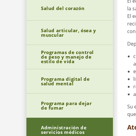
El 
Salud del corazón
la 
El 
rec
Salud articular, ósea y
con
muscular
Dep
Programas de control
c
de peso y manejo de
estilo de vida
a
e
l
Programa digital de
salud mental
r
a
Programa para dejar
Su 
de fumar
que
At
Administración de
servicios médicos