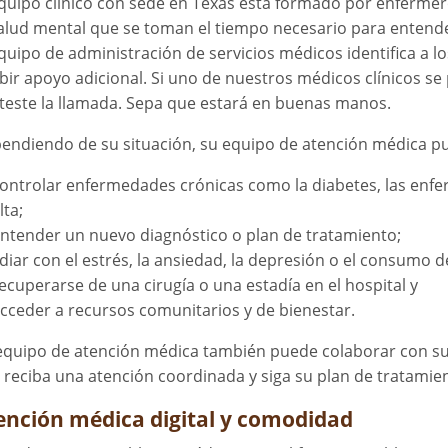
equipo clínico con sede en Texas está formado por enfermero
salud mental que se toman el tiempo necesario para entende
equipo de administración de servicios médicos identifica a 
ibir apoyo adicional. Si uno de nuestros médicos clínicos se
teste la llamada. Sepa que estará en buenas manos.
endiendo de su situación, su equipo de atención médica pu
ontrolar enfermedades crónicas como la diabetes, las enfer
lta;
ntender un nuevo diagnóstico o plan de tratamiento;
idiar con el estrés, la ansiedad, la depresión o el consumo d
ecuperarse de una cirugía o una estadía en el hospital y
cceder a recursos comunitarios y de bienestar.
equipo de atención médica también puede colaborar con su
 reciba una atención coordinada y siga su plan de tratamie
ención médica digital y comodidad