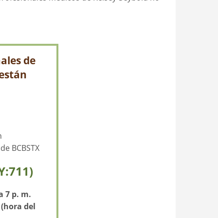
ales de
 están
n
d de BCBSTX
Y:711)
a 7 p. m.
 (hora del