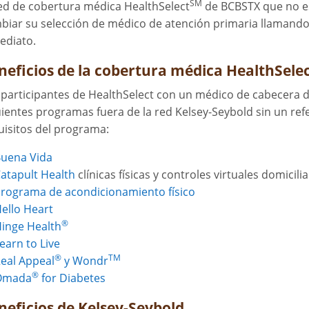
SM
red de cobertura médica HealthSelect
de BCBSTX que no es
biar su selección de médico de atención primaria llamando
ediato.
neficios de la cobertura médica HealthSele
 participantes de HealthSelect con un médico de cabecera 
uientes programas fuera de la red Kelsey-Seybold sin un refer
uisitos del programa:
uena Vida
atapult Health
clínicas físicas y controles virtuales domicilia
rograma de acondicionamiento físico
ello Heart
®
inge Health
earn to Live
®
TM
eal Appeal
y Wondr
®
Omada
for Diabetes
neficios de Kelsey-Seybold