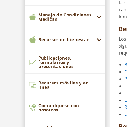
la 
cam
Manejo de Condiciones
inm
Médicas
Be
Los
Recursos de bienestar
sig
req
Publicaciones,
formularios y
B
presentaciones
C
P
Recursos móviles y en
H
línea
H
L
Comuníquese con
R
nosotros
Be