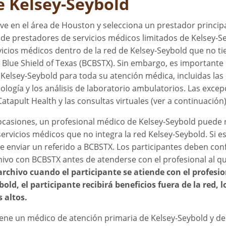
e Kelsey-Seybold
vive en el área de Houston y selecciona un prestador principa
 de prestadores de servicios médicos limitados de Kelsey-S
vicios médicos dentro de la red de Kelsey-Seybold que no ti
 Blue Shield of Texas (BCBSTX). Sin embargo, es importante
 Kelsey-Seybold para toda su atención médica, incluidas las c
ología y los análisis de laboratorio ambulatorios. Las excepci
Catapult Health y las consultas virtuales (ver a continuación)
ocasiones, un profesional médico de Kelsey-Seybold puede 
servicios médicos que no integra la red Kelsey-Seybold. Si e
e enviar un referido a BCBSTX. Los participantes deben con
hivo con BCBSTX antes de atenderse con el profesional al q
archivo cuando el participante se atiende con el profesio
bold, el participante recibirá beneficios fuera de la red, 
 altos.
tiene un médico de atención primaria de Kelsey-Seybold y de