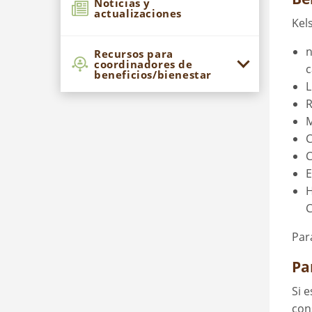
Noticias y
actualizaciones
Kel
n
Recursos para
coordinadores de
c
beneficios/bienestar
L
R
M
C
C
E
H
C
Par
Pa
Si 
con