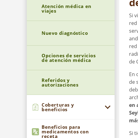
d
Atención médica en
viajes
Si 
red
ser
Nuevo diagnóstico
and
red
radi
Opciones de servicios
de atención médica
de 
En 
Referidos y
de 
autorizaciones
deb
arc
Coberturas y
en 
beneficios
Sey
más
Beneficios para
medicamentos con
Si 
receta