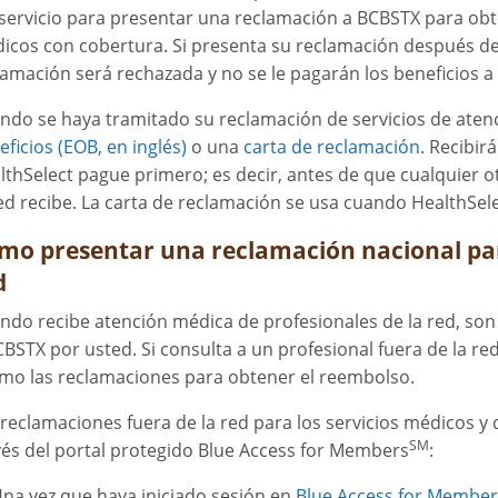
 servicio para presentar una reclamación a BCBSTX para obt
icos con cobertura. Si presenta su reclamación después de 
lamación será rechazada y no se le pagarán los beneficios a
ndo se haya tramitado su reclamación de servicios de aten
eficios (EOB, en inglés)
o una
carta de reclamación
. Recibir
lthSelect pague primero; es decir, antes de que cualquier 
ed recibe. La carta de reclamación se usa cuando HealthSele
mo presentar una reclamación nacional par
d
ndo recibe atención médica de profesionales de la red, son
CBSTX por usted. Si consulta a un profesional fuera de la re
mo las reclamaciones para obtener el reembolso.
 reclamaciones fuera de la red para los servicios médicos 
SM
vés del portal protegido Blue Access for Members
:
na vez que haya iniciado sesión en
Blue Access for Member