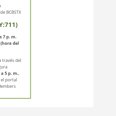
n
d de BCBSTX
Y:711)
a 7 p. m.
 (hora del
través del
gura
 a 5 p. m.
,
el portal
 Members