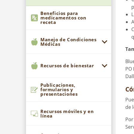
p
Beneficios para
L
medicamentos con
A
receta
C
q
Manejo de Condiciones
Médicas
Tam
Blu
Recursos de bienestar
PO 
Dal
Publicaciones,
Có
formularios y
presentaciones
Pue
de 
Recursos móviles y en
línea
Por
Ser