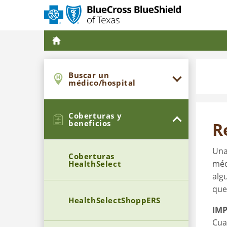
Buscar un
médico/hospital
Coberturas y
beneficios
R
Una
Coberturas
méd
HealthSelect
alg
que
HealthSelectShoppERS
IM
Cua