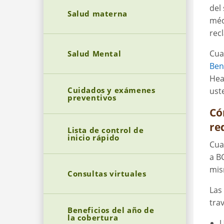
del
Salud materna
méd
rec
Cua
Salud Mental
Ben
Hea
Cuidados y exámenes
ust
preventivos
Có
re
Lista de control de
inicio rápido
Cua
a B
mis
Consultas virtuales
Las
tra
Beneficios del año de
la cobertura
U