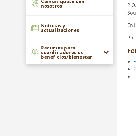
Comuníquese con
P.O
nosotros
Sou
En 
Noticias y
actualizaciones
Por
Recursos para
Fo
coordinadores de
beneficios/bienestar
F
F
F